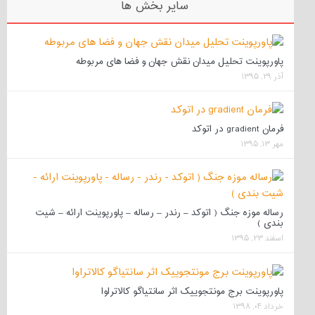
سایر بخش ها
پاورپوینت تحلیل میدان نقش جهان و فضا های مربوطه
آذر ۲۹, ۱۳۹۵
فرمان gradient در اتوکد
مهر ۱۳, ۱۳۹۵
رساله موزه جنگ ( اتوکد – رندر – رساله – پاورپوینت ارائه – شیت
بندی )
اسفند ۲۳, ۱۳۹۵
پاورپوینت برج مونتجوییک اثر سانتیاگو کالاتراوا
خرداد ۰۴, ۱۳۹۸