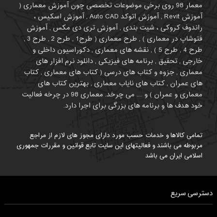
معمار 98 روی برخی موضوعات تخصصی چون آموزش معماری (
آموزش Revit , آموزش اتوکد Auto CAD , آموزش اسکیس ،
راندوف کروکی ، شیت بندی , آموزش تری دی مکس , آموزش
فتوشاپ در معماری ) , طرح معماری ( طرح1 , طرح 2 , طرح 3 ,
طرح 4 , طرح 5 ) , نقشه های معماری , دکوراسیون داخلی و
خارجی , تحقیق , برنامه های فیزیکی , دانلود نرم افزار های
معماری , جزوه و کتاب های درسی ( کتاب های معماری , کتاب
های عمران , کتاب های نایاب معماری , بهترین کتاب های
معماری و عمران ) و .... می چرخد. معماری 98 در چرخه فعالیت
خود هدف ها و برنامه های بزرگی برای اجرا دارد.
تمامی کالاها و خدمات حسب مورد دارای مجوز های لازم از مراجع
مربوطه می باشند و فعالیتهای این سایت تابع قوانین و مقررات جمهوری
اسلامی ایران می باشد
دسترسی سریع