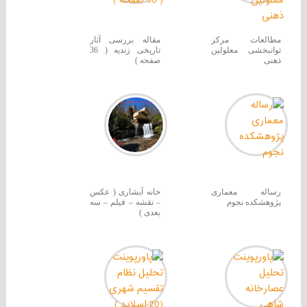
مطالعات مرکز
مقاله بررسی آثار
توانبخشی معلولین
تاریخی زندیه ( 36
ذهنی
صفحه )
رساله معماری
خانه آبشاری ( عکس
پژوهشکده نجوم
– نقشه – فیلم – سه
بعدی )