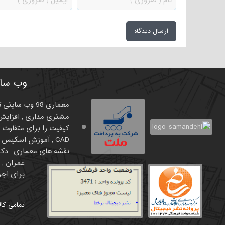
وب سای
معماری 98 وب
مشتری مداری , افزایش 
نقشه های معماری , دکور
برای اجرا
تمامی کال