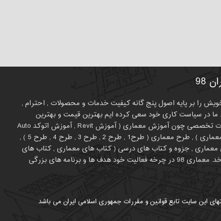
 98
لیت خویش را بر پایه اصول پنج گانه کیفیت خدمات و محصولات , احترام ,
ما در سیاست کاری خود سعی کرده ایم بهترین قیمت و بهترین
کیفیت را برای متفاوت بودن انتخاب کنیم. در حال حاظر طیف فعالیت معمار 98 روی برخی موضوعات تخصصی چون آموزش معماری ( آموزش Revit , آموزش اتوکد Auto
CAD , آموزش اسکیس ، راندوف کروکی ، شیت بندی , آموزش تری دی مکس , آموزش فتوشاپ در معماری ) , طرح معماری ( طرح1 , طرح 2 , طرح 3 , طرح 4 , طرح 5 ) ,
ای معماری , جزوه و کتاب های درسی ( کتاب های معماری , کتاب های
عمران , کتاب های نایاب معماری , بهترین کتاب های معماری و عمران ) و .... می چرخد. معماری 98 در چرخه فعالیت خود هدف ها و برنامه های بزرگی
های این سایت تابع قوانین و مقررات جمهوری اسلامی ایران می باشد