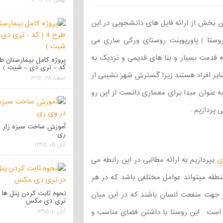
بهمن ۰۷, ۱۳۹۷
ن بخش از ارائه فایل های دانشجویی در این
روستا ) پاورپوینت روستای ورکی ساری می
که قدمت بسیار و بنا های قدیمی و نزدیک به
کد – تری دی – شیت )
سایر افراد هستند زیرا گسترش شهر نشینی از
اسفند ۲۸, ۱۳۹۶
 عنوان مبدا برای معماری دانست از این رو
 پردازیم .
آموزش ساخت سبزه زار 
ری
آبان ۰۵, ۱۳۹۵
ی
بپردازیم به ارائه مطالبی در این رابطه می
نطقه میتواند عوامل مختلفی باشد که در هر
نحوه ثابت کردن پنل ها 
 جهت منفعت انسان باشند که در این میان
تری دی مکس
است . این روستا با داشتن فضای مناسب و
آبان ۱۰, ۱۳۹۵