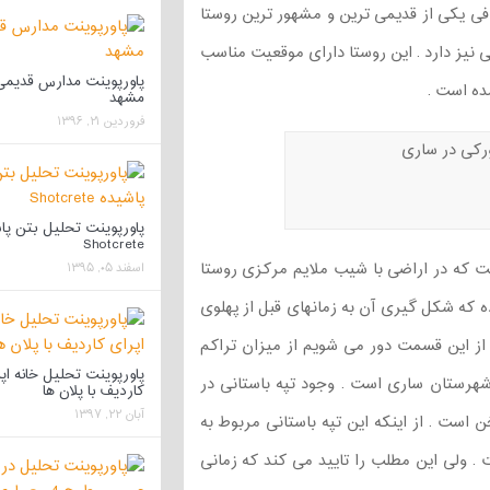
افی یکی از قدیمی ترین و مشهور ترین روستا
یز دارد . این روستا دارای موقعیت مناسب
پاورپوینت مدارس قدیمی
ده است .
مشهد
فروردین ۲۱, ۱۳۹۶
پاورپوینت تحلیل بتن پا
Shotcrete
ت که در اراضی با شیب ملایم مرکزی روستا
اسفند ۰۵, ۱۳۹۵
 که شکل گیری آن به زمانهای قبل از پهلوی
 از این قسمت دور می شویم از میزان تراکم
پاورپوینت تحلیل خانه اپ
هرستان ساری است . وجود تپه باستانی در
کاردیف با پلان ها
آبان ۲۲, ۱۳۹۷
سخن است . از اینکه این تپه باستانی مربوط به
 ولی این مطلب را تایید می کند که زمانی