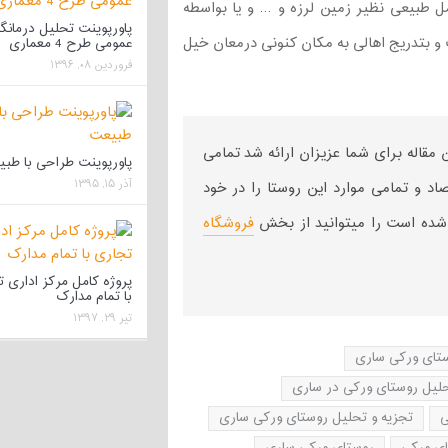
ل طبیعی نظیر زمین لرزه و … و یا بواسطه
پاورپوینت تحلیل درمانگا
 بتدریج اهالی به مکان کنونی درمعان خیل
عمومی طرح 4 معماری
فروردین ۰۸, ۱۳۹۶
مقاله برای شما عزیزان ارائه شد تمامی
پاورپوینت طراحی با طب
آذر ۱۵, ۱۳۹۵
اد و تمامی موارد این روستا را در خود
فروشگاه
پروژه کامل مرکز اداری 
با تمام مدارک
تیر ۲۹, ۱۳۹۷
ستای ورکی ساری
حلیل روستای ورکی در ساری
ی
تجزیه و تحلیل روستای ورکی ساری