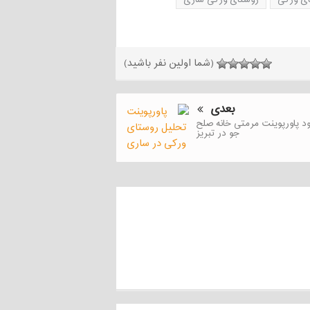
ی ورکی
روستای ورکی ساری
(شما اولین نفر باشید)
بعدی
ود پاورپوینت مرمتی خانه صلح
جو در تبریز