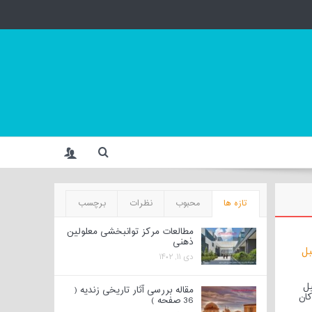
تازه ها
محبوب
نظرات
برچسب
مطالعات مرکز توانبخشی معلولین
ذهنی
دی ۱۱, ۱۴۰۲
یل
مقاله بررسی آثار تاریخی زندیه (
کان
36 صفحه )