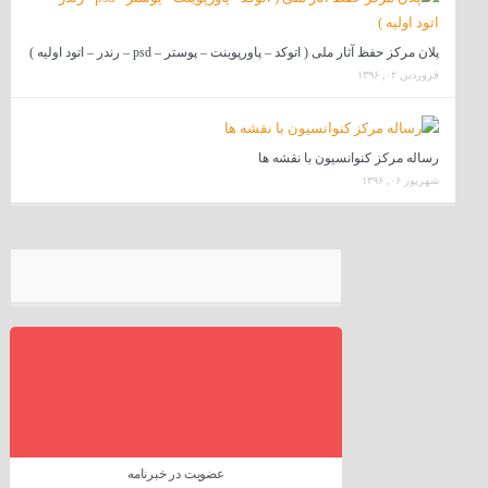
پلان مرکز حفظ آثار ملی ( اتوکد – پاورپوینت – پوستر – psd – رندر – اتود اولیه )
فروردین ۰۲, ۱۳۹۶
رساله مرکز کنوانسیون با نقشه ها
شهریور ۰۶, ۱۳۹۶
عضویت در خبرنامه