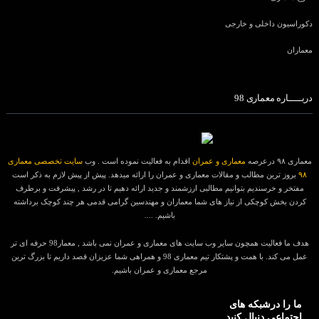
دکوراسیون داخلی و خارجی
معماران
دربـــــاره معماری 98
معماری ۹۸ درعرصه
معماری و عمران
اقدام به فعالیت نموده است . وب
سایت تخصصی معماری
۹۸
بروز ترین مطالب و مقالات معماری و عمران را ارائه میدهد. پیش از پیش لازم به ذکر است
مفتخر و خرسندیم بتوانیم مطالبی ارزشمند و جدید ارائه دهیم تا در رشد , پیشرفت و برطرف
کردن بخش کوچکی از نیاز های شما معماران و مهندسین گرامی قدمی هر چند کوچک برداشته
باشیم. ....
هدف ما فعالیت همچون سایر وب سایت های معماری و عمران نمی باشد , معمار98 حرفه ای تر
عمل می کند. با همت و پشتکار تیم معماری 98 و همراهی شما عزیزان قصد داریم تا بزرگ ترین
مرجع معماری و عمران باشیم.
ما را درشبکه های
اجتماعی دنبال کنید