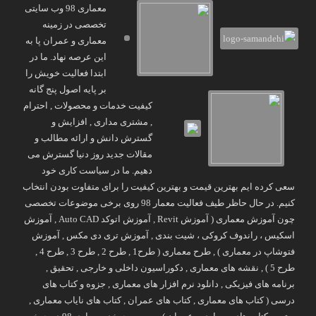
معماری 98 وب سایتی
تخصصی در زمینه
معماری و عمران پا به
این عرصه نهاد. ما در
ابتدا فعالیت خویش را
بر پایه اصول پنج گانه
کیفیت خدمات و محصولات , احترام
, مشتری مداری , افزایش و
گسترش دانش و ارائه مطالب و
مقالات جدید روز دنیا گسترش می
دهیم. ما در سیاست کاری خود
سعی کرده ایم بهترین قیمت و بهترین کیفیت را برای متفاوت بودن انتخاب
کنیم. در حال حاظر طیف فعالیت معمار 98 روی برخی موضوعات تخصصی
چون آموزش معماری ( آموزش Revit , آموزش اتوکد Auto CAD , آموزش
اسکیس ، راندوف کروکی ، شیت بندی , آموزش تری دی مکس , آموزش
فتوشاپ در معماری ) , طرح معماری ( طرح1 , طرح 2 , طرح 3 , طرح 4 ,
طرح 5 ) , نقشه های معماری , دکوراسیون داخلی و خارجی , تحقیق ,
برنامه های فیزیکی , دانلود نرم افزار های معماری , جزوه و کتاب های
درسی ( کتاب های معماری , کتاب های عمران , کتاب های نایاب معماری ,