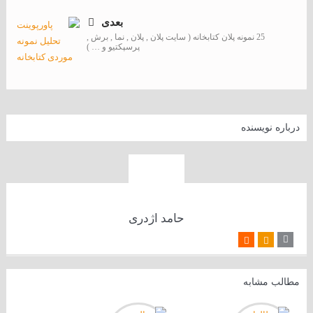
بعدی
25 نمونه پلان کتابخانه ( سایت پلان , پلان , نما , برش ,
پرسپکتیو و … )
درباره نویسنده
حامد اژدری
مطالب مشابه