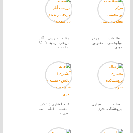
مطالعات مرکز
مقاله بررسی آثار
توانبخشی معلولین
تاریخی زندیه ( 36
ذهنی
صفحه )
رساله معماری
خانه آبشاری ( عکس
پژوهشکده نجوم
– نقشه – فیلم – سه
بعدی )