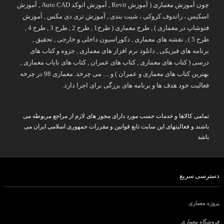
چون آموزش معماری ( آموزش Revit , آموزش اتوکد Auto CAD , آموزش
اسکیس ، راندوف کروکی ، شیت بندی , آموزش تری دی مکس , آموزش
فتوشاپ در معماری ) , طرح معماری ( طرح1 , طرح 2 , طرح 3 , طرح 4 ,
طرح 5 ) , نقشه های معماری , دکوراسیون داخلی و خارجی , تحقیق ,
برنامه های فیزیکی , دانلود نرم افزار های معماری , جزوه و کتاب های
درسی ( کتاب های معماری , کتاب های عمران , کتاب های نایاب معماری ,
بهترین کتاب های معماری و عمران ) و .... می چرخد. معماری 98 در چرخه
فعالیت خود هدف ها و برنامه های بزرگی برای اجرا دارد.
تمامی کالاها و خدمات حسب مورد دارای مجوز های لازم از مراجع مربوطه می
باشند و فعالیتهای این سایت تابع قوانین و مقررات جمهوری اسلامی ایران می
باشد
دسترسی سریع
پروژه معماری
فروشگاه معماری