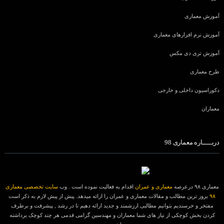
آموزش معماری
آموزش نرم افزارهای معماری
آموزش تری دی مکس
طرح معماری
دکوراسیون داخلی و خارجی
معماران
دربـــــاره معماری 98
معماری ۹۸ درعرصه
معماری و عمران
اقدام به فعالیت نموده است . وب
سایت تخصصی معماری
۹۸
بروز ترین مطالب و مقالات معماری و عمران را ارائه میدهد. پیش از پیش لازم به ذکر است
مفتخر و خرسندیم بتوانیم مطالبی ارزشمند و جدید ارائه دهیم تا در رشد , پیشرفت و برطرف
کردن بخش کوچکی از نیاز های شما معماران و مهندسین گرامی قدمی هر چند کوچک برداشته