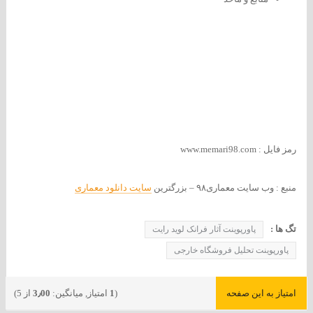
رمز فایل : www.memari98.com
منبع : وب سایت معماری۹۸ – بزرگترین
سایت دانلود معماری
تگ ها :
پاورپوینت آثار فرانک لوید رایت
پاورپوینت تحلیل فروشگاه خارجی
امتیاز به این صفحه
(
1
امتیاز, میانگین:
3٫00
از 5)