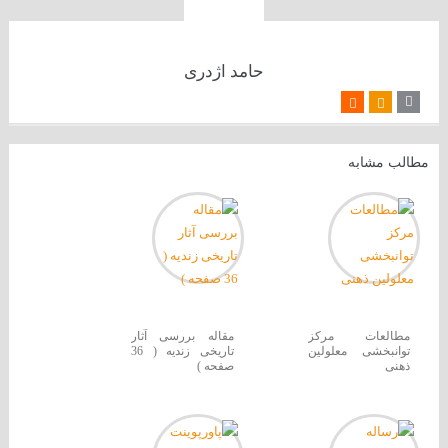
حامد اژدری
مطالب مشابه
مطالعات مرکز
مقاله بررسی آثار
توانبخشی معلولین
تاریخی زندیه ( 36
ذهنی
صفحه )