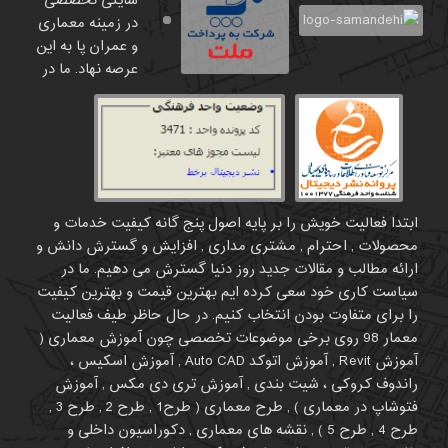
سایتی تخصصی
در زمینه معماری
و عمران پا به این
عرصه نهاد. ما در
ابتدا فعالیت خویش را بر پایه اصول پنج گانه کیفیت خدمات و
محصولات , احترام , مشتری مداری , افزایش و گسترش دانش و
ارائه مطالب و مقالات جدید روز دنیا گسترش می دهیم. ما در
سیاست کاری خود سعی کرده ایم بهترین قیمت و بهترین کیفیت
را برای متفاوت بودن انتخاب کنیم. در حال حاظر طیف فعالیت
معمار 98 روی برخی موضوعات تخصصی چون آموزش معماری (
آموزش Revit , آموزش اتوکد Auto CAD , آموزش اسکیس ،
راندوف کروکی ، شیت بندی , آموزش تری دی مکس , آموزش
فتوشاپ در معماری ) , طرح معماری ( طرح1 , طرح 2 , طرح 3 ,
طرح 4 , طرح 5 ) , نقشه های معماری , دکوراسیون داخلی و