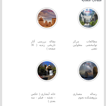
مطالب مشابه
مطالعات مرکز
مقاله بررسی آثار
توانبخشی معلولین
تاریخی زندیه ( 36
ذهنی
صفحه )
رساله معماری
خانه آبشاری ( عکس
پژوهشکده نجوم
– نقشه – فیلم – سه
بعدی )