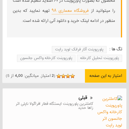
محصول که بصورت پاورپوینت در ۶۰ اسلاید تنظیم شده است
را میتوانید از
فروشگاه معماری ۹۸
تهیه نمایید که بدین
منظور در ادامه لینک خرید و دانلود آنی ارائه شده است.
تگ ها :
پاورپوینت آثار فرانک لوید رایت
پاورپوینت تحلیل کارخانه
پاورپوینت کارخانه واکس جانسون
امتیاز به این صفحه
(
2
امتیاز, میانگین:
4٫00
از 5)
قبلی
کاملترین پاورپوینت ایستگاه قطار افراگولا ناپلی اثر
زاها حدید