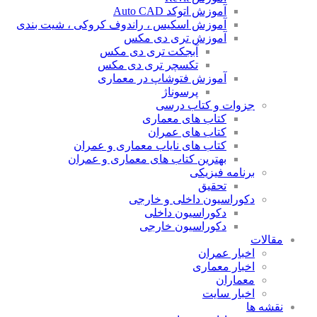
آموزش اتوکد Auto CAD
آموزش اسکیس ، راندوف کروکی ، شیت بندی
آموزش تری دی مکس
آبجکت تری دی مکس
تکسچر تری دی مکس
آموزش فتوشاپ در معماری
پرسوناژ
جزوات و کتاب درسی
کتاب های معماری
کتاب های عمران
کتاب های نایاب معماری و عمران
بهترین کتاب های معماری و عمران
برنامه فیزیکی
تحقیق
دکوراسیون داخلی و خارجی
دکوراسیون داخلی
دکوراسیون خارجی
مقالات
اخبار عمران
اخبار معماری
معماران
اخبار سایت
نقشه ها