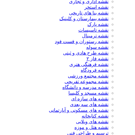
نقشه اداری و تجاری
نقشه استخر
نقشه بنا های تاریخی
نقشه بیمارستان و کلینیک
نقشه پارک
نقشه تاسیسات
نقشه ترمینال
نقشه رستوران و فست فود
نقشه سوله
نقشه طرح هادی و ثبتی
نقشه فاز ۲
نقشه فرهنگی هنری
نقشه فرودگاه
نقشه مجتمع ورزشی
نقشه مجموعه تفریحی
نقشه مدرسه و دانشگاه
نقشه مسجد و کلیسا
نقشه های سازه ای
نقشه های سه بعدی
نقشه های مسکونی و آپارتمانی
نقشه کتابخانه
نقشه های ویلایی
نقشه هتل و موزه
ترسیم و طراحی فنی