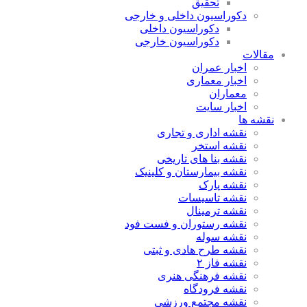
تحقیق
دکوراسیون داخلی و خارجی
دکوراسیون داخلی
دکوراسیون خارجی
مقالات
اخبار عمران
اخبار معماری
معماران
اخبار سایت
نقشه ها
نقشه اداری و تجاری
نقشه استخر
نقشه بنا های تاریخی
نقشه بیمارستان و کلینیک
نقشه پارک
نقشه تاسیسات
نقشه ترمینال
نقشه رستوران و فست فود
نقشه سوله
نقشه طرح هادی و ثبتی
نقشه فاز ۲
نقشه فرهنگی هنری
نقشه فرودگاه
نقشه مجتمع ورزشی