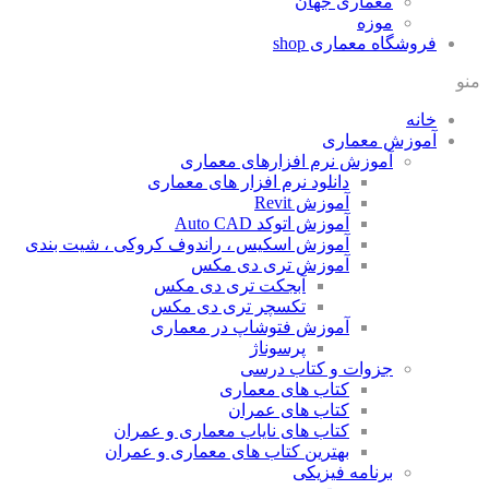
معماری جهان
موزه
فروشگاه معماری
shop
منو
خانه
آموزش معماری
آموزش نرم افزارهای معماری
دانلود نرم افزار های معماری
آموزش Revit
آموزش اتوکد Auto CAD
آموزش اسکیس ، راندوف کروکی ، شیت بندی
آموزش تری دی مکس
آبجکت تری دی مکس
تکسچر تری دی مکس
آموزش فتوشاپ در معماری
پرسوناژ
جزوات و کتاب درسی
کتاب های معماری
کتاب های عمران
کتاب های نایاب معماری و عمران
بهترین کتاب های معماری و عمران
برنامه فیزیکی