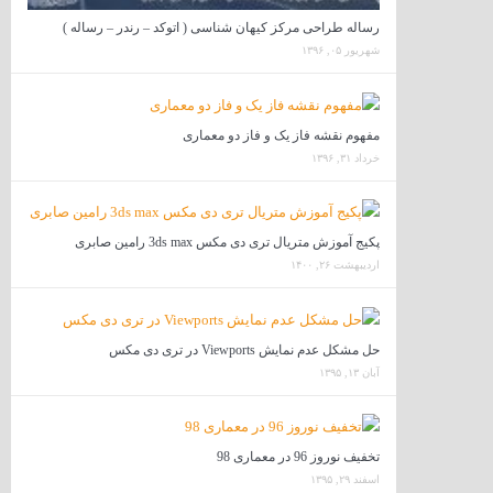
رساله طراحی مرکز کیهان شناسی ( اتوکد – رندر – رساله )
شهریور ۰۵, ۱۳۹۶
مفهوم نقشه فاز یک و فاز دو معماری
خرداد ۳۱, ۱۳۹۶
پکیج آموزش متریال تری دی مکس 3ds max رامین صابری
اردیبهشت ۲۶, ۱۴۰۰
حل مشکل عدم نمایش Viewports در تری دی مکس
آبان ۱۳, ۱۳۹۵
تخفیف نوروز 96 در معماری 98
اسفند ۲۹, ۱۳۹۵