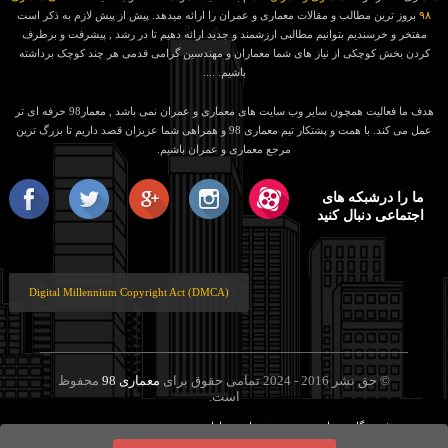
۹۸
بروز ترین مطالب و مقالات معماری و عمران را ارائه میدهد. پیش از پیش لازم به ذکر است
مفتخر و خرسندیم بتوانیم مطالبی ارزشمند و جدید ارائه دهیم تا در رشد , پیشرفت و برطرف
کردن بخش کوچکی از نیاز های شما معماران و مهندسین گرامی قدمی هر چند کوچک برداشته
باشیم. ....
هدف ما فعالیت همچون سایر وب سایت های معماری و عمران نمی باشد , معمار98 حرفه ای تر
عمل می کند. با همت و پشتکار تیم معماری 98 و همراهی شما عزیزان قصد داریم تا بزرگ ترین
مرجع معماری و عمران باشیم.
ما را درشبکه های
اجتماعی دنبال کنید
Digital Millennium Copyright Act (DMCA)
© حق نشر 2016 - 2024 تمامی حقوق برای
معماری 98
محفوظ
است.
فروشگاه معماری
پرسش های متداول
خط مشی
شرایط و قوانین