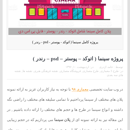
پروژه کامل سینما ( اتوکد - پوستر - psd - رندر )
پروژه سینما ( اتوکد – پوستر – psd – رندر )
توسط :
حامد اژدری
در:
اردیبهشت ۱۰, ۱۳۹۶
در:
طرح 3 معماری
,
طرح معماری
,
فروشگاه معماری
,
نقشه فرهنگی هنری
,
نقشه ها
,
نقشه
های سه بعدی
در وب سایت تخصصی
معماری ۹۸
با توجه به نیاز کاربران عزیز به ارائه نمونه
پلان های مختلف از سینما پرداختیم تا تمامی سلیقه های مختلف را راضی نگه
داشته و انواع سینما در طرح ها و حجم های مختلف را ارائه داده باشیم , در
این مقاله نیز به ارائه نمونه ای از
پلان سینما
می پردازیم که در حجم زیبایی
طراحی شده است و جزئیات کاملی همچون فایل اتوکد و پوستر و رندر های