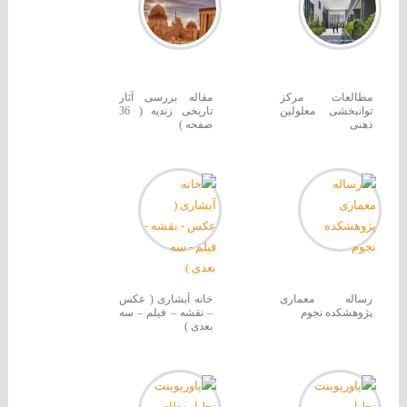
مطالعات مرکز
مقاله بررسی آثار
توانبخشی معلولین
تاریخی زندیه ( 36
ذهنی
صفحه )
رساله معماری
خانه آبشاری ( عکس
پژوهشکده نجوم
– نقشه – فیلم – سه
بعدی )