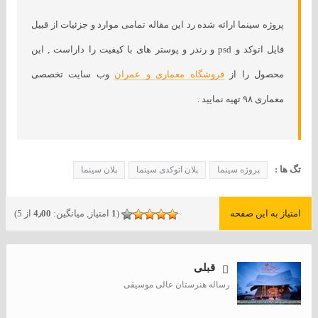
پروژه سینما ارائه شده رد این مقاله تمامی موارد و جزئیات از قبیل
فایل اتوکد و psd و رندر و پوستر های با کیفیت را داراست , این
محصول را از
فروشگاه معماری و عمران
وب سایت تخصصی
معماری ۹۸ تهیه نمایید .
تگ ها :
پروژه سینما
پلان اتوکدی سینما
پلان سینما
امتیاز به این صفحه
(
1
امتیاز, میانگین:
4٫00
از 5)
قبلی
رساله هنرستان عالی موسیقی