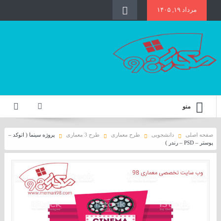
مرداد ۱۹, ۱۴۰۵
منو
صفحه اصلی
دانشجویی
طرح معماری
طرح 3 معماری
پروژه سینما ( اتوکد –
پوستر – PSD – رندر )