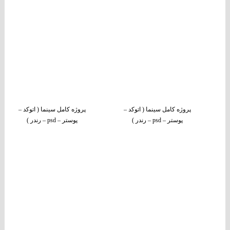
پروژه کامل سینما ( اتوکد –
پروژه کامل سینما ( اتوکد –
پوستر – psd – رندر )
پوستر – psd – رندر )