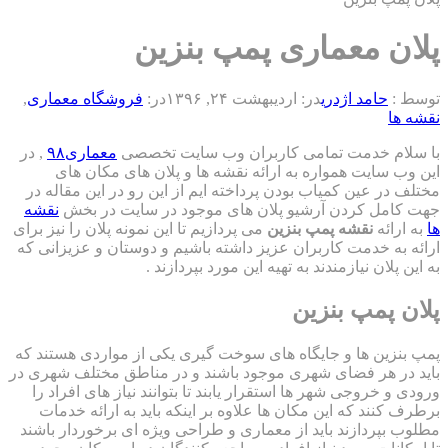
 معماری پمپ بنزین
حامد اژدری
در:
اردیبهشت ۲۴, ۱۳۹۶
در:
فروشگاه معماری
,
م خدمت تمامی کاربران وب سایت تخصصی
معماری۹۸
, در
سایت همواره به ارائه نقشه ها و پلان های مکان های
ر عین کمیاب بودن پرداخته ایم از این رو در این مقاله در
مل کردن آرشیو پلان های موجود در سایت در بخش
نقشه
ائه
نقشه پمپ بنزین
می پردازیم تا این نمونه پلان را نیز برای
ه خدمت کاربران عزیز داشته باشیم و دوستان و عزیزانی که
لان نیازمندند به تهیه این مورد بپردازند .
پمپ بنزین
ین ها و جایگاه های سوخت گیری یکی از مواردی هستند که
ر هر فضای شهری موجود باشند و در مناطق مختلف شهری در
 خروجی شهر ها استقرار یابند تا بتوانند نیاز های افراد را
نند که این مکان ها علاوه بر اینکه باید به ارائه خدمات
پردازند باید از معماری و طراحی ویژه ای برخوردار باشند