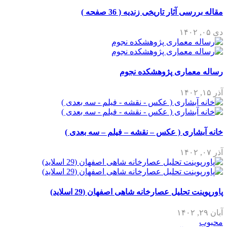
سی آثار تاریخی زندیه ( 36 صفحه )
معماری پژوهشکده نجوم
شاری ( عکس – نقشه – فیلم – سه بعدی )
ت تحلیل عصارخانه شاهی اصفهان (29 اسلاید)