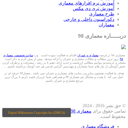
موزش نرم افزارهای معماری
موزش تری دی مکس
رح معماری
کوراسیون داخلی و خارجی
عماران
ـاره معماری 98
معماری و عمران
اقدام به فعالیت نموده است . وب
سایت تخصصی معماری
ترین مطالب و مقالات معماری و عمران را ارائه میدهد. پیش از پیش لازم به ذکر است
سندیم بتوانیم مطالبی ارزشمند و جدید ارائه دهیم تا در رشد , پیشرفت و برطرف کردن
 از نیاز های شما معماران و مهندسین گرامی قدمی هر چند کوچک برداشته باشیم. ....
هدف ما فعالیت همچون سایر وب سایت های معماری و عمران نمی باشد , معمار98 حرفه ای تر
عمل می کند. با همت و پشتکار تیم معماری 98 و همراهی شما عزیزان قصد داریم تا بزرگ ترین
مرجع معماری و عمران باشیم.
 درشبکه های اجتماعی دنبال کنید
© حق نشر 2016 - 2024
حقوق برای
معماری 98
Digital Millennium Copyright Act (DMCA)
 است.
روشگاه معماری