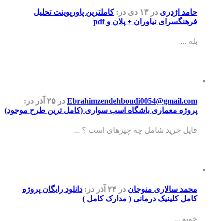
امد اژدری
در ۱۳ دی
در:
کاملترین پاورپوینت تحلیل
رهنگسرای نیاوران + پلان و pdf
ه ...
Ebrahimzendehboudi0054@gmail.co
در ۲۵ آذر
در:
روژه معماری باشگاه اسب سواری (کامل ترین طرح موجود)
ایل خرید شامل چه چیزهای است ؟ ...
حمد سالاری منوجان
در ۲۴ آذر
در:
دانلود رایگان پروژه
امل کلینیک درمانی ( مدارک کامل )
وبه ...