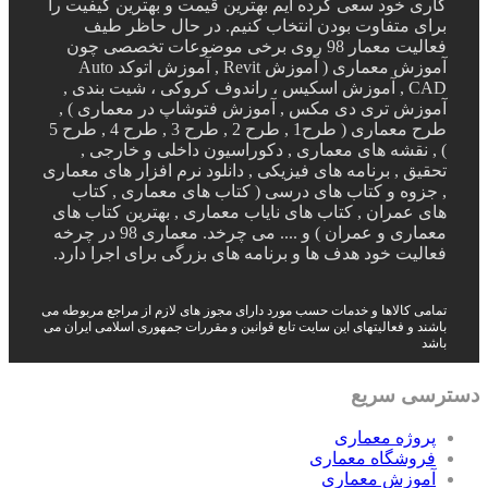
ی خود سعی کرده ایم بهترین قیمت و بهترین کیفیت را
ی متفاوت بودن انتخاب کنیم. در حال حاظر طیف
فعالیت معمار 98 روی برخی موضوعات تخصصی چون
آموزش معماری ( آموزش Revit , آموزش اتوکد Auto
CAD , آموزش اسکیس ، راندوف کروکی ، شیت بندی ,
وزش تری دی مکس , آموزش فتوشاپ در معماری ) ,
طرح معماری ( طرح1 , طرح 2 , طرح 3 , طرح 4 , طرح 5
 نقشه های معماری , دکوراسیون داخلی و خارجی ,
یق , برنامه های فیزیکی , دانلود نرم افزار های معماری
زوه و کتاب های درسی ( کتاب های معماری , کتاب
 عمران , کتاب های نایاب معماری , بهترین کتاب های
معماری و عمران ) و .... می چرخد. معماری 98 در چرخه
لیت خود هدف ها و برنامه های بزرگی برای اجرا دارد.
می کالاها و خدمات حسب مورد دارای مجوز های لازم از مراجع مربوطه می
ند و فعالیتهای این سایت تابع قوانین و مقررات جمهوری اسلامی ایران می
د
ی سریع
روژه معماری
روشگاه معماری
موزش معماری