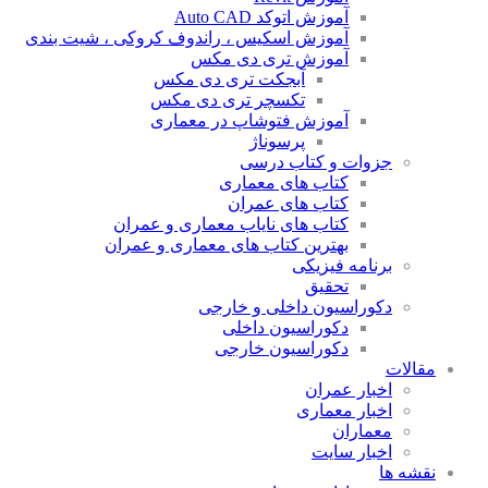
آموزش اتوکد Auto CAD
آموزش اسکیس ، راندوف کروکی ، شیت بندی
آموزش تری دی مکس
آبجکت تری دی مکس
تکسچر تری دی مکس
آموزش فتوشاپ در معماری
پرسوناژ
جزوات و کتاب درسی
کتاب های معماری
کتاب های عمران
کتاب های نایاب معماری و عمران
بهترین کتاب های معماری و عمران
برنامه فیزیکی
تحقیق
دکوراسیون داخلی و خارجی
دکوراسیون داخلی
دکوراسیون خارجی
قالات
اخبار عمران
اخبار معماری
معماران
اخبار سایت
قشه ها