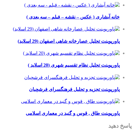
انه آبشاری ( عکس – نقشه – فیلم – سه بعدی )
اورپوینت تحلیل عصارخانه شاهی اصفهان (29 اسلاید)
اورپوینت تحلیل نظام تقسیم شهری (20 اسلاید )
اورپوینت تجزیه و تحلیل فرهنگسرای فرشچیان
اورپوینت طاق , قوس و گنبد در معماری اسلامی
هید