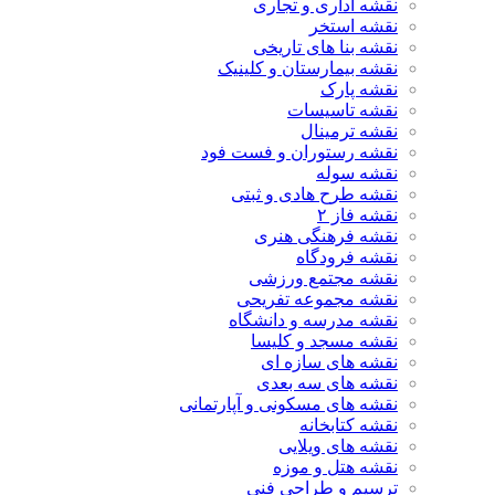
نقشه اداری و تجاری
نقشه استخر
نقشه بنا های تاریخی
نقشه بیمارستان و کلینیک
نقشه پارک
نقشه تاسیسات
نقشه ترمینال
نقشه رستوران و فست فود
نقشه سوله
نقشه طرح هادی و ثبتی
نقشه فاز ۲
نقشه فرهنگی هنری
نقشه فرودگاه
نقشه مجتمع ورزشی
نقشه مجموعه تفریحی
نقشه مدرسه و دانشگاه
نقشه مسجد و کلیسا
نقشه های سازه ای
نقشه های سه بعدی
نقشه های مسکونی و آپارتمانی
نقشه کتابخانه
نقشه های ویلایی
نقشه هتل و موزه
ترسیم و طراحی فنی