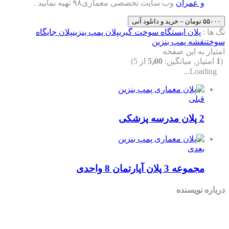
 عمران
وب سایت تخصصی معماری۹۸ تهیه نمایید .
پلان ایستگاه سوخت گیری
پلان پمپ بنزین
پلان جایگاه
شه پمپ بنزین
به این صفحه
ز, میانگین:
5٫00
از 5)
Load
بلی
رسه پزشکی
عدی
وعه 3 پلان آپارتمان 8 واحدی
نویسنده