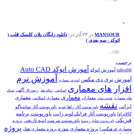
MANSOU
در ۲۴ آذر
در:
دانلود رایگان پلان کلینیک قلب (
توکد - سه بعدی )
OK .
آموزش اتوکد Auto CAD
آموزش اتوکد
آموزش نرم
 تری دی مکس
آموزش معماری
ر های معماری
ریپورتاژ آگهی
اسکیس
سبک
رساله هتل
معماری
معماری
معماران
معماری اسلامی
ری
شیت بندی
نقشه
پاورپوینت آثار سانتیاگو
پاورپوینت آثار زاها حدید
پاورپوینت برنامه
پاورپوینت آثار فرانک لوید رایت
ی
پاورپوینت مرمت ابنیه تاریخی
پروژه
پاورپوینت تحلیل روستا
پروژه
پروژه معماری موزه
پروژه معماری هتل
فرهنگسرا