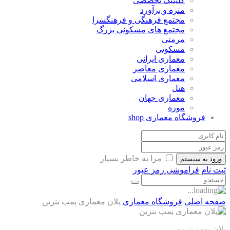
کلینیک تخصصی
متره و برآورد
مجتمع فرهنگی و فرهنگسرا
مجتمع های مسکونی بزرگ
مرمتی
مسکونی
معماری ایرانی
معماری معاصر
معماری اسلامی
هتل
معماری جهان
موزه
روشگاه معماری
shop
مرا به خاطر بسپار
ه سیستم
فراموشی رمز عبور
اصلی
فروشگاه معماری
پلان معماری پمپ بنزین
پ بنزین