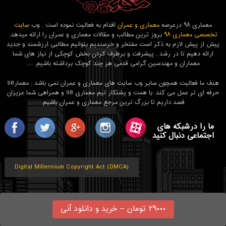
معماری ۹۸ درعرصه
معماری و عمران
اقدام به فعالیت نموده است . وب
سایت
تخصصی معماری ۹۸
بروز ترین مطالب و مقالات معماری و عمران را ارائه میدهد.
پیش از پیش لازم به ذکر است مفتخر و خرسندیم بتوانیم مطالبی ارزشمند و جدید
ارائه دهیم تا در رشد , پیشرفت و برطرف کردن بخش کوچکی از نیاز های شما
معماران و مهندسین گرامی قدمی هر چند کوچک برداشته باشیم. ....
هدف ما فعالیت همچون سایر وب سایت های معماری و عمران نمی باشد , معمار98
حرفه ای تر عمل می کند. با همت و پشتکار تیم معماری 98 و همراهی شما عزیزان
قصد داریم تا بزرگ ترین مرجع معماری و عمران باشیم.
ما را درشبکه های
اجتماعی دنبال کنید
Digital Millennium Copyright Act (DMCA)
۲۹۰۰۰ تومان – خرید و دانلود آنی
© حق نشر 2016 - 2024 تمامی حقوق برای
معماری 98
محفوظ است.