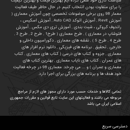
سیاست کاری خود سعی کرده ایم بهترین قیمت و بهترین کیفیت
را برای متفاوت بودن انتخاب کنیم. در حال حاظر طیف فعالیت
معمار 98 روی برخی موضوعات تخصصی چون آموزش معماری (
آموزش Revit , آموزش اتوکد Auto CAD , آموزش اسکیس ،
راندوف کروکی ، شیت بندی , آموزش تری دی مکس , آموزش
فتوشاپ در معماری ) , طرح معماری ( طرح1 , طرح 2 , طرح 3 ,
طرح 4 , طرح 5 ) , نقشه های معماری , دکوراسیون داخلی و
خارجی , تحقیق , برنامه های فیزیکی , دانلود نرم افزار های
معماری , جزوه و کتاب های درسی ( کتاب های معماری , کتاب
های عمران , کتاب های نایاب معماری , بهترین کتاب های
معماری و عمران ) و .... می چرخد. معماری 98 در چرخه فعالیت
خود هدف ها و برنامه های بزرگی برای اجرا دارد.
تمامی کالاها و خدمات حسب مورد دارای مجوز های لازم از مراجع
مربوطه می باشند و فعالیتهای این سایت تابع قوانین و مقررات جمهوری
اسلامی ایران می باشد
دسترسی سریع