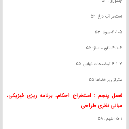
جکوزی.. ۵۲
استخر آب داغ: ۵۲
۴-۱-۵-سونا: ۵۳
۴-۱-۶-اتاق ماساژ: ۵۵
۴-۱-۷-توضیحات نهایی: ۵۵
متراژ ریز فضاها ۵۵
فصل پنجم :
استخراج احکام، برنامه ریزی فیزیکی،
مبانی نظری طراحی
۵-۱-اقلیم : ۵۸