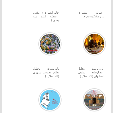
رساله معماری
خانه آبشاری ( عکس
پژوهشکده نجوم
– نقشه – فیلم – سه
بعدی )
پاورپوینت تحلیل
پاورپوینت تحلیل
عصارخانه شاهی
نظام تقسیم شهری
اصفهان (29 اسلاید)
(20 اسلاید )