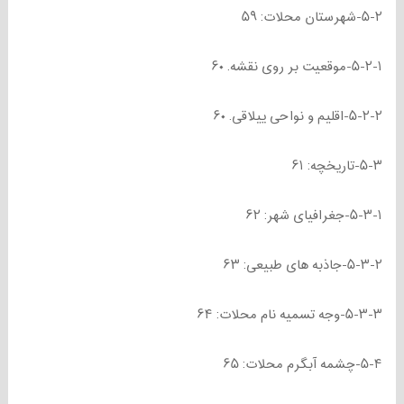
۵-۲-شهرستان محلات: ۵۹
۵-۲-۱-موقعیت بر روی نقشه. ۶۰
۵-۲-۲-اقلیم و نواحی ییلاقی. ۶۰
۵-۳-تاریخچه: ۶۱
۵-۳-۱-جغرافیای شهر: ۶۲
۵-۳-۲-جاذبه های طبیعی: ۶۳
۵-۳-۳-وجه تسمیه نام محلات: ۶۴
۵-۴-چشمه آبگرم محلات: ۶۵