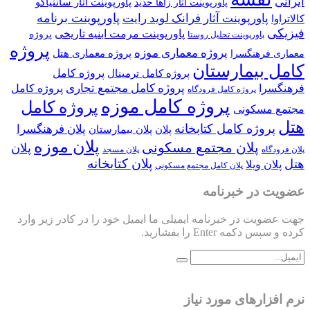
ایرانی
پاورپوینت آثار سانتیاگو
پاورپوینت آثار زاها حدید
پاورپوینت برنامه
پاورپوینت آثار فرانک لوید رایت
کالاتراوا
فیزیکی
پاورپوینت مرمت ابنیه تاریخی
پروژه
پاورپوینت تحلیل روستا
پروژه
پروژه معماری موزه
پروژه معماری هتل
معماری فرهنگسرا
کامل بیمارستان
پروژه کامل
پروژه کامل ترمینال
پروژه کامل مجتمع تجاری
فرهنگسرا
پروژه کامل
پروژه کامل فرودگاه
پروژه کامل موزه
پروژه کامل
مجتمع مسکونی
هتل
پروژه کامل کتابخانه
پلان فرهنگسرا
پلان
پلان بیمارستان
پلان موزه
پلان مجتمع مسکونی
پلان
پلان فرودگاه
پلان مسجد
پلان کتابخانه
هتل
پلان ویلا
پلان کامل مجتمع مسکونی
عضویت در خبرنامه
جهت عضویت در خبرنامه ایمیلی ما ایمیل خود را در کادر زیر وارد
کرده و سپس دکمه Enter را بفشارید.
نرم افزارهای مورد نیاز