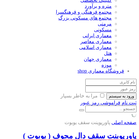
کلینیک تخصصی
متره و برآورد
مجتمع فرهنگی و فرهنگسرا
مجتمع های مسکونی بزرگ
مرمتی
مسکونی
معماری ایرانی
معماری معاصر
معماری اسلامی
هتل
معماری جهان
موزه
فروشگاه معماری
shop
مرا به خاطر بسپار
ورود به سیستم
ثبت نام
فراموشی رمز عبور
صفحه اصلی
پاورپوینت سقف یوبوت
پاورپوینت سقف دال مجوف ( یوبوت )