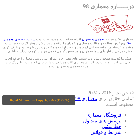
دربـــــاره معماری 98
معماری ۹۸ درعرصه
معماری و عمران
اقدام به فعالیت نموده است . وب
سایت تخصصی معماری
۹۸
بروز ترین مطالب و مقالات معماری و عمران را ارائه میدهد. پیش از پیش لازم به ذکر است
مفتخر و خرسندیم بتوانیم مطالبی ارزشمند و جدید ارائه دهیم تا در رشد , پیشرفت و برطرف کردن
بخش کوچکی از نیاز های شما معماران و مهندسین گرامی قدمی هر چند کوچک برداشته باشیم. ....
هدف ما فعالیت همچون سایر وب سایت های معماری و عمران نمی باشد , معمار98 حرفه ای تر
عمل می کند. با همت و پشتکار تیم معماری 98 و همراهی شما عزیزان قصد داریم تا بزرگ ترین
مرجع معماری و عمران باشیم.
ما را درشبکه های اجتماعی دنبال کنید
© حق نشر 2016 - 2024
تمامی حقوق برای
معماری 98
Digital Millennium Copyright Act (DMCA)
محفوظ است.
فروشگاه معماری
پرسش های متداول
خط مشی
شرایط و قوانین