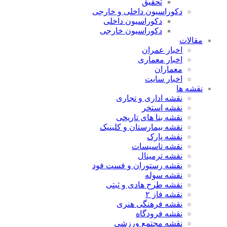
تحقیق
دکوراسیون داخلی و خارجی
دکوراسیون داخلی
دکوراسیون خارجی
مقالات
اخبار عمران
اخبار معماری
معماران
اخبار سایت
نقشه ها
نقشه اداری و تجاری
نقشه استخر
نقشه بنا های تاریخی
نقشه بیمارستان و کلینیک
نقشه پارک
نقشه تاسیسات
نقشه ترمینال
نقشه رستوران و فست فود
نقشه سوله
نقشه طرح هادی و ثبتی
نقشه فاز ۲
نقشه فرهنگی هنری
نقشه فرودگاه
نقشه مجتمع ورزشی