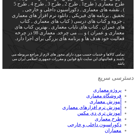
طرح معماری ( طرح1 , طرح 2 , طرح 3 , طرح 4 , طرح 5
) , نقشه های معماری , دکوراسیون داخلی و خارجی ,
تحقیق , برنامه های فیزیکی , دانلود نرم افزار های معماری
, جزوه و کتاب های درسی ( کتاب های معماری , کتاب
های عمران , کتاب های نایاب معماری , بهترین کتاب های
معماری و عمران ) و .... می چرخد. معماری 98 در چرخه
فعالیت خود هدف ها و برنامه های بزرگی برای اجرا دارد.
تمامی کالاها و خدمات حسب مورد دارای مجوز های لازم از مراجع مربوطه می
باشند و فعالیتهای این سایت تابع قوانین و مقررات جمهوری اسلامی ایران می
باشد
دسترسی سریع
پروژه معماری
فروشگاه معماری
آموزش معماری
آموزش نرم افزارهای معماری
آموزش تری دی مکس
طرح معماری
دکوراسیون داخلی و خارجی
معماران