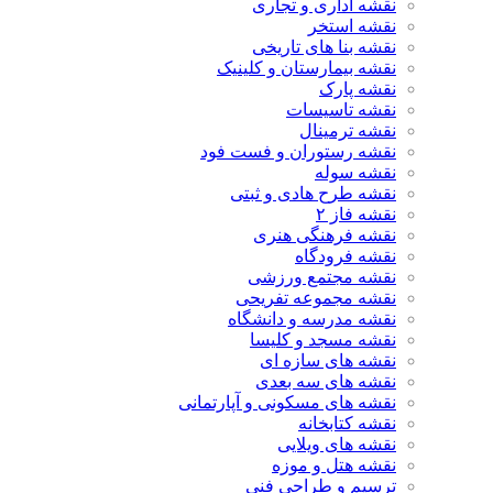
نقشه اداری و تجاری
نقشه استخر
نقشه بنا های تاریخی
نقشه بیمارستان و کلینیک
نقشه پارک
نقشه تاسیسات
نقشه ترمینال
نقشه رستوران و فست فود
نقشه سوله
نقشه طرح هادی و ثبتی
نقشه فاز ۲
نقشه فرهنگی هنری
نقشه فرودگاه
نقشه مجتمع ورزشی
نقشه مجموعه تفریحی
نقشه مدرسه و دانشگاه
نقشه مسجد و کلیسا
نقشه های سازه ای
نقشه های سه بعدی
نقشه های مسکونی و آپارتمانی
نقشه کتابخانه
نقشه های ویلایی
نقشه هتل و موزه
ترسیم و طراحی فنی