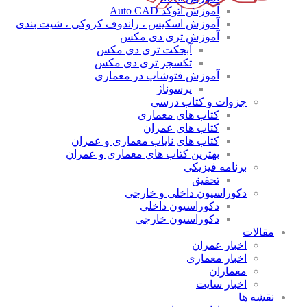
آموزش اتوکد Auto CAD
آموزش اسکیس ، راندوف کروکی ، شیت بندی
آموزش تری دی مکس
آبجکت تری دی مکس
تکسچر تری دی مکس
آموزش فتوشاپ در معماری
پرسوناژ
جزوات و کتاب درسی
کتاب های معماری
کتاب های عمران
کتاب های نایاب معماری و عمران
بهترین کتاب های معماری و عمران
برنامه فیزیکی
تحقیق
دکوراسیون داخلی و خارجی
دکوراسیون داخلی
دکوراسیون خارجی
مقالات
اخبار عمران
اخبار معماری
معماران
اخبار سایت
نقشه ها