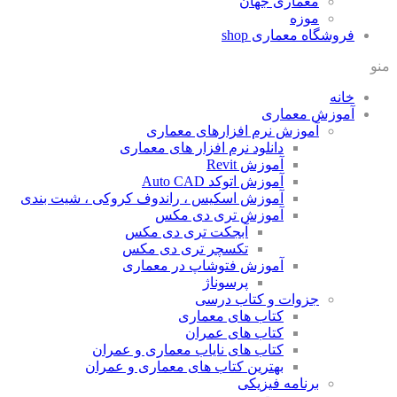
معماری جهان
موزه
فروشگاه معماری
shop
منو
خانه
آموزش معماری
آموزش نرم افزارهای معماری
دانلود نرم افزار های معماری
آموزش Revit
آموزش اتوکد Auto CAD
آموزش اسکیس ، راندوف کروکی ، شیت بندی
آموزش تری دی مکس
آبجکت تری دی مکس
تکسچر تری دی مکس
آموزش فتوشاپ در معماری
پرسوناژ
جزوات و کتاب درسی
کتاب های معماری
کتاب های عمران
کتاب های نایاب معماری و عمران
بهترین کتاب های معماری و عمران
برنامه فیزیکی